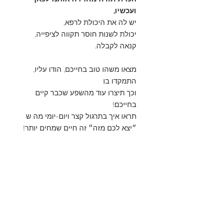
ועכשיו,
יש לה את היכולת לרפא,
יכולת לשנות חוסר תקווה לציפייה,
קנאה לקבלה.
מצאו משהו טוב בחייכם, הודו עליו,
התמקדו בו
וכך תיצרו עוד מהשפע שכבר קיים
בחייכם!
תראו איך בתרגול קצר ויום-יומי מה ש
״יצא לכם מזה״ זה חיים שמחים יותר!
רגע בואו נדבר דפוס ונייר:
גודל מחברת: A5 , 15X21
כריכה קשה - כריכת בד קנווס בצבע
תכלת
עם הטבעת זהב על הכריכה.
160 עמודים