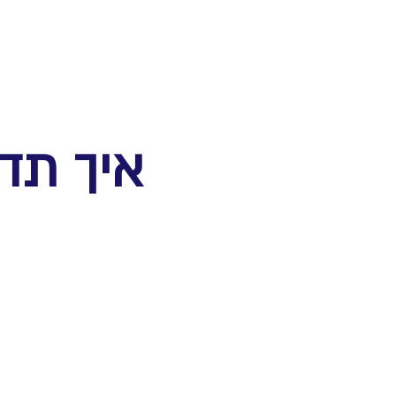
איך תד
אם א