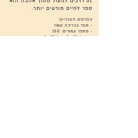
51 דרכים לפעול מתוך אהבה הוא
ספר לחיים מודעים יותר.
הפרטים הטכניים:
- ספר בכריכה קשה
- מספר עמודים: 130
- גודל: 19 ס"מ על 19 ס"מ
- מודפס על נייר עבה ואיכותי