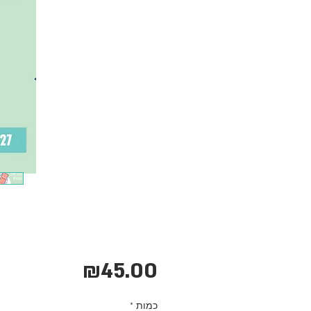
מחיר
₪45.00
כמות
*