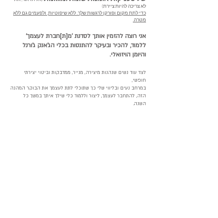
לא צריכה להיות ציירת)
כדי לתת מקום ופורקן לרגשות שלך. ללא שיפוטיות, ולפעמים גם ללא
מטרה.
אני רוצה להזמין אותך לסדנת 'מ[ת]חברת לעצמך'
ללמוד, להכיר ובעיקר להתנסות בכלי הג'אנק ג'ורנל
והיומן הויזואלי.
לצד עוד נשים שנהנות מיצירה, מנייר, ממדבקות וביטוי יצירתי
חופשי,
במרחב נעים ובליווי
שלי
כך שתוכלי לתת לעצמך את הבוקר המהנה
הזה, להתחבר לעצמך,
ליצור וללמוד כלי שילך איתך במשך כל
השנה.
מה תקבלי בסדנה?
מילוי מצברים
למידה מעמיקה
לפעמים כל מה שצריך,
נעמיק בשאלות אישיות
זה לקחת רגע לעצמנו.
שעוזרות להתחבר פנימה.
אחרי שאת תעצרי
ונלמד טכניקות לביטוי
לרגע כדי להתמקד
עצמי עם נייר על נייר.
בעצמך, תרגישי מלאה
בכתיבה, בגזירה, בציור