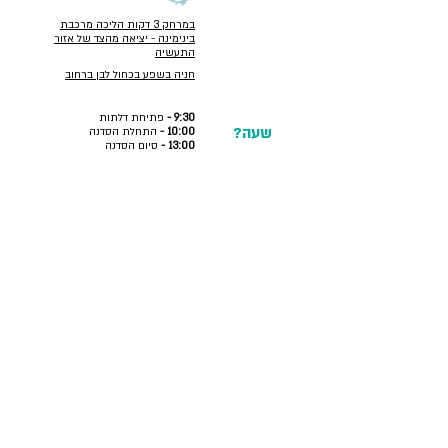
במרחק 3 דקות הליכה מרכבת
בינימינה - יציאה מהצד של אזור
התעשיה
חניה בשפע בכחול לבן ברחוב
9:30 -
פתיחת דלתות
שעה?
10:00 -
התחלת הסדנה
13:00 -
סיום הסדנה
- בואי כמו שאת, סקרנית ויצירתית
מה
- כלי כתיבה ומדבקות שאת אוהבת
(לא חובה, חומרי יצירה ומחברת
להביא?
אישית יחכו לך במקום)
תאריכים חדשים בקרוב - הרשמי לעדכונים
שם מלא
*
אי מייל
*