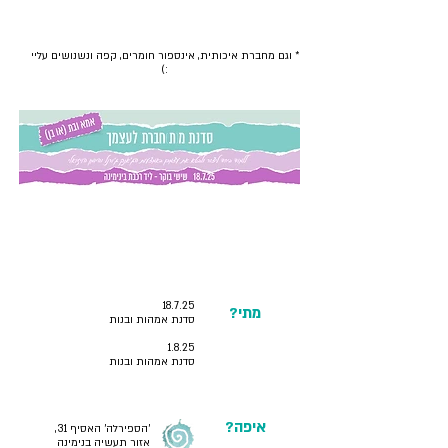
ועוד.
* וגם מחברת איכותית, אינספור חומרים, קפה ונשנושים עליי
:)
כל מה שאת צריכה לדעת
18.7.25
מתי?
סדנת אמהות ובנות
1.8.25
סדנת אמהות ובנות
איפה?
'הספירלה' האסיף 31,
אזור תעשיה בנימינה