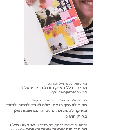
בואי נתחיל רגע מהשאלה הגדולה:
מה זה בכלל ג'אנק ג'ורנל ויומן ויזואלי?
(רמז - זה לא היומן השנתי שלך)
ג'אנק ג'ורנל ויומן ויזואלי זו מחברת שהיא רק שלך.
מקום לעצמך בו את יכולה לעבד, לכתוב, לתעד
ובעיקר לבטא את הרגשות והמחשבות שלך
באותו הרגע.
ו
באמצעות שילוב
כל זאת על ידי גזירה, הדבקה, ציור, כתיבה
של טכניקות אומנות שונות ומגוונות
(אל תדאגי, את