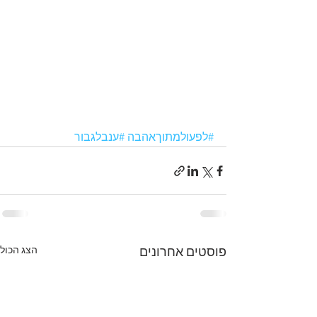
#לפעולמתוךאהבה
#ענבלגבור
הצג הכול
פוסטים אחרונים