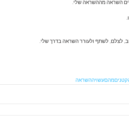
לים השראה מההשראה שלי.
.
, לצלם, לשתף ולעורר השראה בדרך שלי.
קטניםמהםעשויההשראה