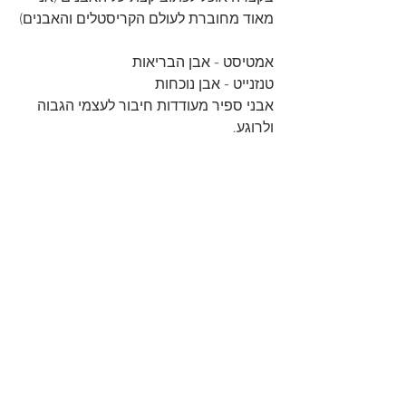
מאוד מחוברת לעולם הקריסטלים והאבנים)
אמטיסט - אבן הבריאות
טנזנייט - אבן נוכחות 
אבני ספיר מעודדות חיבור לעצמי הגבוה 
ולרוגע.
רובי - אבן רוחנית מאוד, מחוברת לנשיות, 
למרץ וחיוניות. 
סיטרין - אבן השפע
אבני טופז כחולות טובות לתקשורת 
ולמדיטציה.
(
אתר מצוין על תכונות קריסטלים 
)
גינת הציעה לקרוא לטבעת " טבעת ענבל" 
אבל אז חשבנו שתינו שטבעת "ריינבואו" זה 
שם מדויק יותר עבורה!
אז תכירו את טבעת 'ריינבואו' של הוטקראון!
HOTCROWN