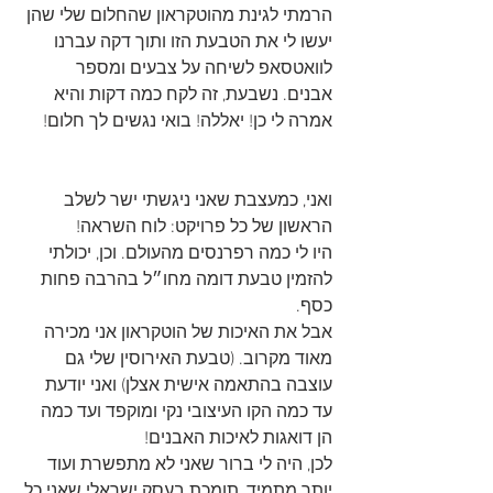
הרמתי לגינת מהוטקראון שהחלום שלי שהן 
יעשו לי את הטבעת הזו ותוך דקה עברנו 
לוואטסאפ לשיחה על צבעים ומספר 
אבנים. נשבעת, זה לקח כמה דקות והיא 
אמרה לי כן! יאללה! בואי נגשים לך חלום!
ואני, כמעצבת שאני ניגשתי ישר לשלב 
הראשון של כל פרויקט: לוח השראה!
היו לי כמה רפרנסים מהעולם. וכן, יכולתי 
להזמין טבעת דומה מחו״ל בהרבה פחות 
כסף.
אבל את האיכות של הוטקראון אני מכירה 
מאוד מקרוב. (טבעת האירוסין שלי גם 
עוצבה בהתאמה אישית אצלן) ואני יודעת 
עד כמה הקו העיצובי נקי ומוקפד ועד כמה 
הן דואגות לאיכות האבנים!
לכן, היה לי ברור שאני לא מתפשרת ועוד 
יותר מתמיד, תומכת בעסק ישראלי שאני כל 