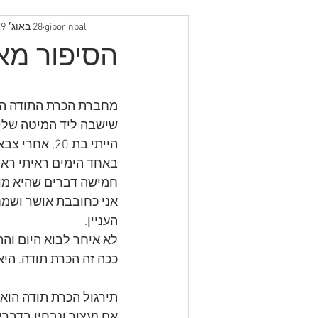
giborinbal
28 באוג׳ 2019
הסיפור מא
שישבה ליד המיטה שלי.
הייתי בת 20, אחרי צבא, קוטרית כזו, כל הזמן משהו הצליח לבאס אותי.
באחד הימים ראיתי ראיו
חמישה דברים שהיא מוד
אני כחובבת אושר ושמח
העניין. 
לא איחר לבוא היום והת
ככה זה הכרת תודה. היא
תירגול הכרת תודה הוא 
אם נעצור ונבחין בדברי